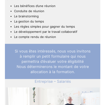
Les bénéfices d’une réunion
Conduite de réunion
Le brainstorming
La gestion du temps
Les règles simples pour gagner du temps
Le développement par le travail collaboratif
Le compte rendu de réunion
Si vous êtes intéressés, nous vous invitons
à remplir un petit formulaire qui nous
permettra d’évaluer votre éligibilité
Nous déterminerons le montant de votre
allocation à la formation.
Entreprise – Salariés