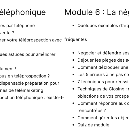
téléphonique
Module 6 : La né
tes par téléphone
Quelques exemples d’argu
vente ?
fréquentes
er votre téléprospection avec
Négocier et défendre se
lques astuces pour améliorer
Déjouer les pièges des ac
Comment débloquer une 
lument !
Les 5 erreurs à ne pas 
us en téléprospection ?
7 techniques pour réussi
indispensable préparation pour
Techniques de Closing : 
gnes de télémarketing
objections de vos prospe
pection téléphonique : existe-t-
Comment répondre aux o
rencontrées ?
Comment gérer les object
Quiz de module