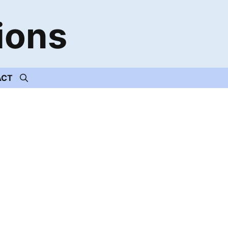
ions
ACT