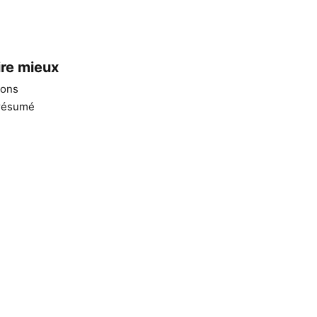
ire mieux
ions
 résumé