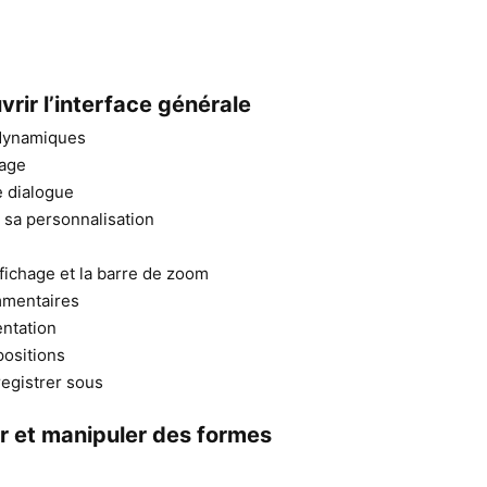
rir l’interface générale
 dynamiques
age
e dialogue
t sa personnalisation
fichage et la barre de zoom
mmentaires
ntation
positions
registrer sous
r et manipuler des formes