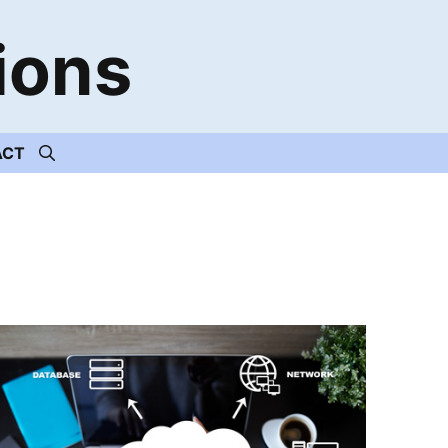
ions
ACT