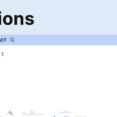
ions
ACT
 1