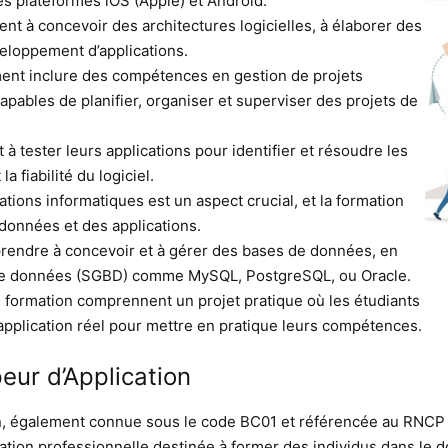
s plateformes iOS (Apple) et Android.
ent à concevoir des architectures logicielles, à élaborer des
veloppement d’applications.
ment inclure des compétences en gestion de projets
apables de planifier, organiser et superviser des projets de
à tester leurs applications pour identifier et résoudre les
a fiabilité du logiciel.
ations informatiques est un aspect crucial, et la formation
 données et des applications.
rendre à concevoir et à gérer des bases de données, en
 de données (SGBD) comme MySQL, PostgreSQL, ou Oracle.
 formation comprennent un projet pratique où les étudiants
’application réel pour mettre en pratique leurs compétences.
ur d’Application
, également connue sous le code BC01 et référencée au RNCP (
ation professionnelle destinée à former des individus dans le