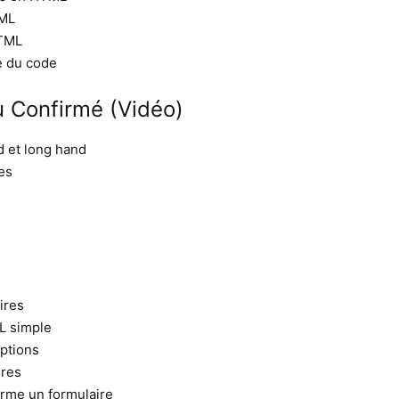
TML
HTML
té du code
 Confirmé (Vidéo)
d et long hand
es
ires
L simple
options
ires
orme un formulaire