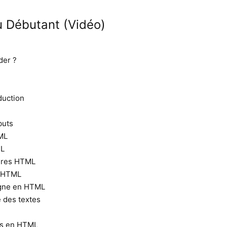
 Débutant (Vidéo)
der ?
duction
buts
ML
ML
ires HTML
n HTML
ligne en HTML
 des textes
nes en HTML