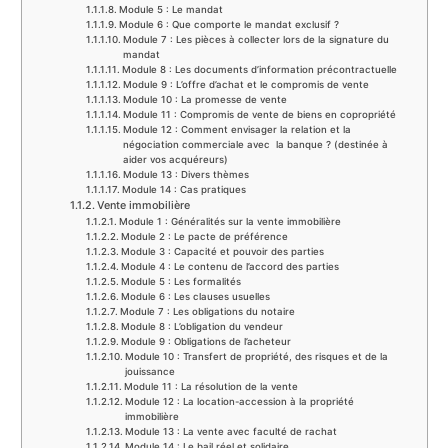
Module 5 : Le mandat
Module 6 : Que comporte le mandat exclusif ?
Module 7 : Les pièces à collecter lors de la signature du
mandat
Module 8 : Les documents d’information précontractuelle
Module 9 : L’offre d’achat et le compromis de vente
Module 10 : La promesse de vente
Module 11 : Compromis de vente de biens en copropriété
Module 12 : Comment envisager la relation et la
négociation commerciale avec la banque ? (destinée à
aider vos acquéreurs)
Module 13 : Divers thèmes
Module 14 : Cas pratiques
Vente immobilière
Module 1 : Généralités sur la vente immobilière
Module 2 : Le pacte de préférence
Module 3 : Capacité et pouvoir des parties
Module 4 : Le contenu de l’accord des parties
Module 5 : Les formalités
Module 6 : Les clauses usuelles
Module 7 : Les obligations du notaire
Module 8 : L’obligation du vendeur
Module 9 : Obligations de l’acheteur
Module 10 : Transfert de propriété, des risques et de la
jouissance
Module 11 : La résolution de la vente
Module 12 : La location-accession à la propriété
immobilière
Module 13 : La vente avec faculté de rachat
Module 14 : Le bail réel et solidaire