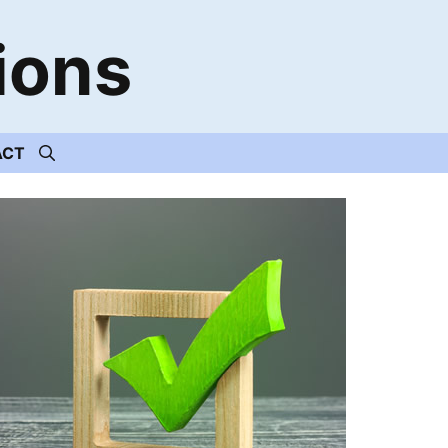
ions
ACT