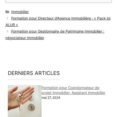
Catégories
Immobilier
Formation pour Directeur d’Agence Immobilière : « Pack loi
ALUR »
Formation pour Gestionnaire de Patrimoine Immobilier :
négociateur immobilier
DERNIERS ARTICLES
Formation pour Coordonnateur de
projet immobilier, Assistant immobilier
mai 27, 2024