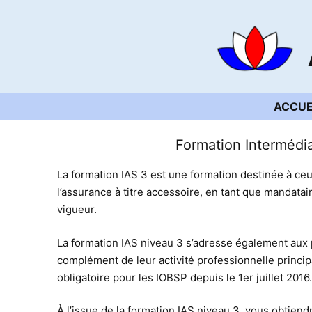
Aller
au
contenu
ACCUE
Formation Intermédi
La formation IAS 3 est une formation destinée à ceux
l’assurance à titre accessoire, en tant que mandata
vigueur.
La formation IAS niveau 3 s’adresse également aux p
complément de leur activité professionnelle princip
obligatoire pour les IOBSP depuis le 1er juillet 2016.
À l’issue de la formation IAS niveau 3, vous obtiend