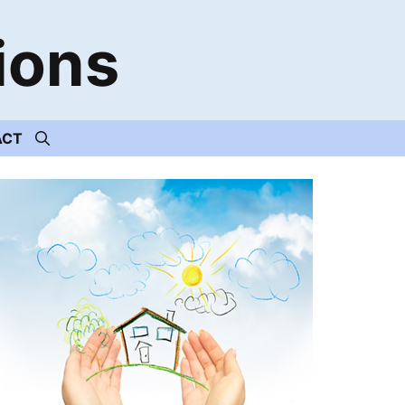
ions
ACT