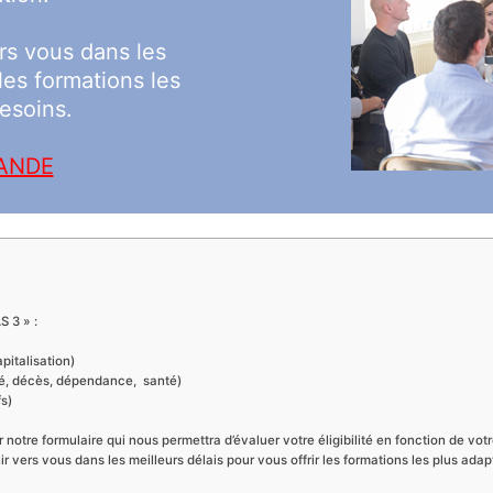
rs vous dans les
 les formations les
esoins.
MANDE
S 3 » :
italisation)
té, décès, dépendance, santé)
s)
r notre formulaire qui nous permettra d’évaluer votre éligibilité en fonction de vo
nir vers vous dans les meilleurs délais pour vous offrir les formations les plus