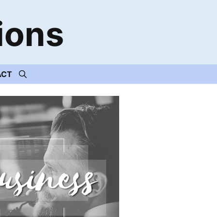
ions
ACT