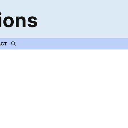
ions
ACT